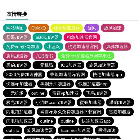
友情链接
网站地图
QuickQ
旋风加速度器
旋风
旋风加速
坚果加速器
tiktok加速器
狗急加速器官网
免费vqn外网加速
小蓝鸟
优途加速器官网
风驰加速器
旋风加速器
八戒看书
免费vps加速器外网苹果版
黑豹加速器
一元机场
IOS加速器
旋风加速度器
2023免费加速神器
香蕉加速器vp官网
快连加速器app
快连vp加速器
黑洞永久加速器
快连加速器app
一元机场
outline
雷霆vp加速器
飞鸟加速器
极光加速器
小猫咪ciash加速器
蜜蜂加速器
猎豹加速器
闪电猫加速器
暴雪vp永久免费加速器下载官网
雷霆加器速
闪电猫加速器
outline
outline
快连加速器app
outline
旋风加速度器
hammer加速器
黑洞加速