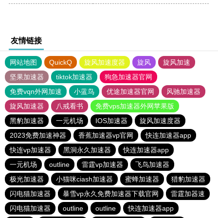
友情链接
网站地图
QuickQ
旋风加速度器
旋风
旋风加速
坚果加速器
tiktok加速器
狗急加速器官网
免费vqn外网加速
小蓝鸟
优途加速器官网
风驰加速器
旋风加速器
八戒看书
免费vps加速器外网苹果版
黑豹加速器
一元机场
IOS加速器
旋风加速度器
2023免费加速神器
香蕉加速器vp官网
快连加速器app
快连vp加速器
黑洞永久加速器
快连加速器app
一元机场
outline
雷霆vp加速器
飞鸟加速器
极光加速器
小猫咪ciash加速器
蜜蜂加速器
猎豹加速器
闪电猫加速器
暴雪vp永久免费加速器下载官网
雷霆加器速
闪电猫加速器
outline
outline
快连加速器app