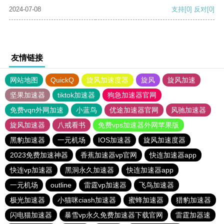
2024-07-08
支持
[0]
反对
[0]
友情链接
网站地图
QuickQ
旋风加速度器
旋风
旋风加速
坚果加速器
tiktok加速器
狗急加速器官网
免费vqn外网加速
小蓝鸟
优途加速器官网
风驰加速器
旋风加速器
八戒看书
免费vps加速器外网苹果版
黑豹加速器
一元机场
IOS加速器
旋风加速度器
2023免费加速神器
香蕉加速器vp官网
快连加速器app
快连vp加速器
黑洞永久加速器
快连加速器app
一元机场
outline
雷霆vp加速器
飞鸟加速器
极光加速器
小猫咪ciash加速器
蜜蜂加速器
猎豹加速器
闪电猫加速器
暴雪vp永久免费加速器下载官网
雷霆加器速