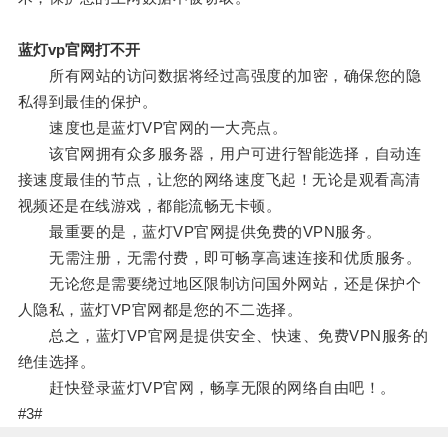
蓝灯vp官网打不开
所有网站的访问数据将经过高强度的加密，确保您的隐
私得到最佳的保护。
速度也是蓝灯VP官网的一大亮点。
该官网拥有众多服务器，用户可进行智能选择，自动连
接速度最佳的节点，让您的网络速度飞起！无论是观看高清
视频还是在线游戏，都能流畅无卡顿。
最重要的是，蓝灯VP官网提供免费的VPN服务。
无需注册，无需付费，即可畅享高速连接和优质服务。
无论您是需要绕过地区限制访问国外网站，还是保护个
人隐私，蓝灯VP官网都是您的不二选择。
总之，蓝灯VP官网是提供安全、快速、免费VPN服务的
绝佳选择。
赶快登录蓝灯VP官网，畅享无限的网络自由吧！。
#3#