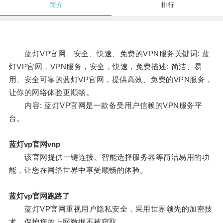
简介
排行
蓝灯VP官网—安全、快速、免费的VPN服务关键词: 蓝
灯VP官网，VPN服务，安全，快速，免费描述: 简洁、易
用、安全可靠的蓝灯VP官网，提供高效、免费的VPN服务，
让你的网络体验更顺畅。
内容: 蓝灯VP官网是一款备受用户信赖的VPN服务平
台。
蓝灯vp官网vnp
该官网提供一键连接、智能选择服务器等简洁易用的功
能，让您在网络世界中享受顺畅的体验。
蓝灯vp官网跑路了
蓝灯VP官网重视用户隐私安全，采用世界领先的加密技
术，保护您的上网数据不被窃取。