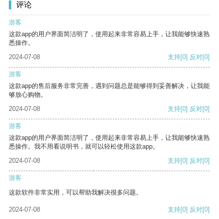
评论
游客
这款app的用户界面简洁明了，使用起来非常容易上手，让我能够快速熟
悉操作。
2024-07-08
支持
[0]
反对
[0]
游客
这款app的售后服务非常完善，遇到问题总是能够得到妥善解决，让我能
够放心购物。
2024-07-08
支持
[0]
反对
[0]
游客
这款app的用户界面简洁明了，使用起来非常容易上手，让我能够快速熟
悉操作。我不用看说明书，就可以轻松使用这款app。
2024-07-08
支持
[0]
反对
[0]
游客
这款软件非常实用，可以帮助我解决很多问题。
2024-07-08
支持
[0]
反对
[0]