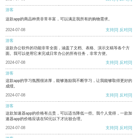
游客
这款app的商品种类非常丰富，可以满足我所有的购物需求。
2024-07-08
支持
[0]
反对
[0]
游客
这款办公软件的功能非常全面，涵盖了文档、表格、演示文稿等各个方
面。我可以使用它来完成日常办公的所有任务，非常方便。
2024-07-08
支持
[0]
反对
[0]
游客
这款app的学习氛围很浓厚，能够激励我不断学习，让我能够取得更好的
成绩。
2024-07-08
支持
[0]
反对
[0]
游客
这款加速器app的价格有点贵，可以适当降低一些。我个人觉得，一款加
速器app的价格应该在50元以下才比较合理。
2024-07-08
支持
[0]
反对
[0]