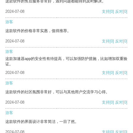
这款软件的售后服务非常好，遇到问题都能得到及时解决。
2024-07-08
支持
[0]
反对
[0]
游客
这款软件的价格非常实惠，值得推荐。
2024-07-08
支持
[0]
反对
[0]
游客
这款加速器app的安全性有待提高，可以加强防护措施，比如增加双重验
证。
2024-07-08
支持
[0]
反对
[0]
游客
这款软件的社区氛围非常好，可以与其他用户交流学习心得。
2024-07-08
支持
[0]
反对
[0]
游客
这款软件的界面设计非常简洁，一目了然。
2024-07-08
支持
[0]
反对
[0]