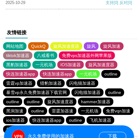
2025-10-29
支持
[0]
反对
[0]
友情链接
网站地图
QuickQ
旋风加速度器
旋风
旋风加速
tiktok加速器
八戒看书
免费vps加速器外网苹果版
黑豹加速器
一元机场
IOS加速器
旋风加速度器
快连加速器app
快连加速器app
一元机场
outline
雷霆vp加速器
猎豹加速器
闪电猫加速器
暴雪vp永久免费加速器下载官网
闪电猫加速器
outline
outline
outline
旋风加速度器
hammer加速器
黑洞加速
outline
雷霆加器速
一元机场
免费vqn加速
ios加速器
快连加速器app
outline
飞机加速器
极光vp加速器
快连加速器app
ios加速器
永久免费使用的加速器
下载