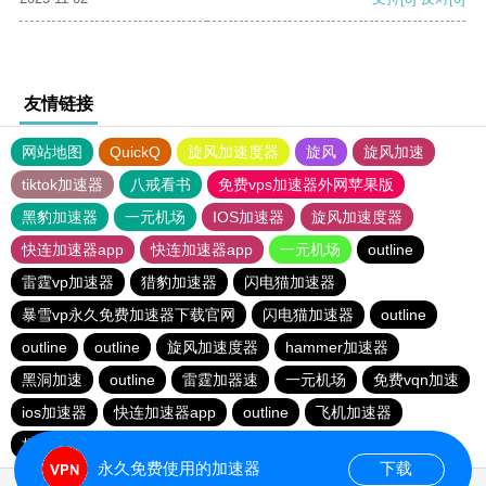
友情链接
网站地图
QuickQ
旋风加速度器
旋风
旋风加速
tiktok加速器
八戒看书
免费vps加速器外网苹果版
黑豹加速器
一元机场
IOS加速器
旋风加速度器
快连加速器app
快连加速器app
一元机场
outline
雷霆vp加速器
猎豹加速器
闪电猫加速器
暴雪vp永久免费加速器下载官网
闪电猫加速器
outline
outline
outline
旋风加速度器
hammer加速器
黑洞加速
outline
雷霆加器速
一元机场
免费vqn加速
ios加速器
快连加速器app
outline
飞机加速器
极光vp加速器
快连加速器app
ios加速器
永久免费使用的加速器
下载