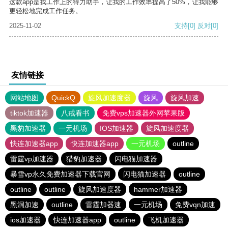
这款app是我工作上的得力助手，让我的工作效率提高了50%，让我能够
更轻松地完成工作任务。
2025-11-02
支持
[0]
反对
[0]
友情链接
网站地图
QuickQ
旋风加速度器
旋风
旋风加速
tiktok加速器
八戒看书
免费vps加速器外网苹果版
黑豹加速器
一元机场
IOS加速器
旋风加速度器
快连加速器app
快连加速器app
一元机场
outline
雷霆vp加速器
猎豹加速器
闪电猫加速器
暴雪vp永久免费加速器下载官网
闪电猫加速器
outline
outline
outline
旋风加速度器
hammer加速器
黑洞加速
outline
雷霆加器速
一元机场
免费vqn加速
ios加速器
快连加速器app
outline
飞机加速器