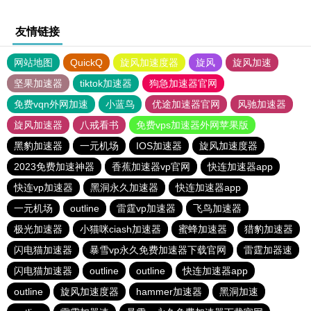
友情链接
网站地图
QuickQ
旋风加速度器
旋风
旋风加速
坚果加速器
tiktok加速器
狗急加速器官网
免费vqn外网加速
小蓝鸟
优途加速器官网
风驰加速器
旋风加速器
八戒看书
免费vps加速器外网苹果版
黑豹加速器
一元机场
IOS加速器
旋风加速度器
2023免费加速神器
香蕉加速器vp官网
快连加速器app
快连vp加速器
黑洞永久加速器
快连加速器app
一元机场
outline
雷霆vp加速器
飞鸟加速器
极光加速器
小猫咪ciash加速器
蜜蜂加速器
猎豹加速器
闪电猫加速器
暴雪vp永久免费加速器下载官网
雷霆加器速
闪电猫加速器
outline
outline
快连加速器app
outline
旋风加速度器
hammer加速器
黑洞加速