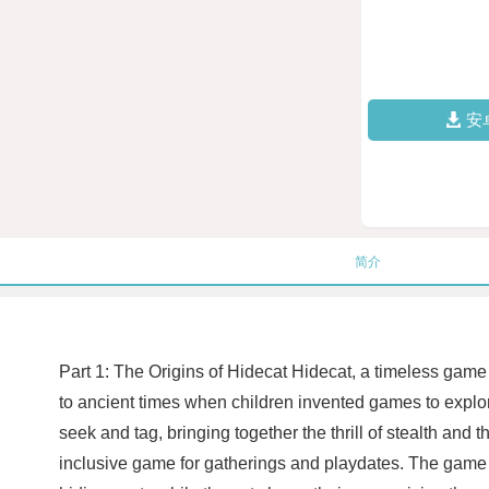
安
简介
Part 1: The Origins of Hidecat Hidecat, a timeless game 
to ancient times when children invented games to explo
seek and tag, bringing together the thrill of stealth and
inclusive game for gatherings and playdates. The game st