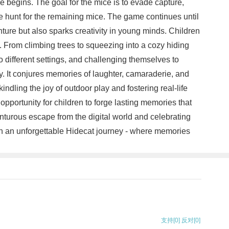
se begins. The goal for the mice is to evade capture,
he hunt for the remaining mice. The game continues until
ture but also sparks creativity in young minds. Children
. From climbing trees to squeezing into a cozy hiding
o different settings, and challenging themselves to
y. It conjures memories of laughter, camaraderie, and
indling the joy of outdoor play and fostering real-life
pportunity for children to forge lasting memories that
enturous escape from the digital world and celebrating
 on an unforgettable Hidecat journey - where memories
支持
[0]
反对
[0]