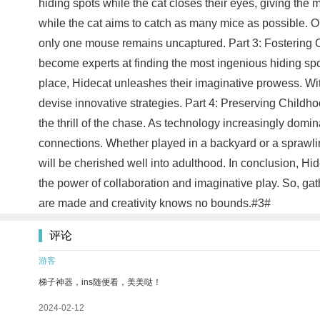
hiding spots while the cat closes their eyes, giving the 
while the cat aims to catch as many mice as possible. On
only one mouse remains uncaptured. Part 3: Fostering Cre
become experts at finding the most ingenious hiding spo
place, Hidecat unleashes their imaginative prowess. With
devise innovative strategies. Part 4: Preserving Childh
the thrill of the chase. As technology increasingly domina
connections. Whether played in a backyard or a sprawling
will be cherished well into adulthood. In conclusion, Hi
the power of collaboration and imaginative play. So, ga
are made and creativity knows no bounds.#3#
评论
游客
梯子神器，ins随便看，美美哒！
2024-02-12