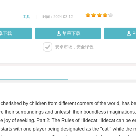
工具
|
时间：2024-02-12
|
卓下载
苹果下载
安卓市场，安全绿色
cherished by children from different corners of the world, has be
re their surroundings and unleash their boundless imaginations
 the joy of seeking. Part 2: The Rules of Hidecat Hidecat can be e
arts with one player being designated as the "cat," while the res