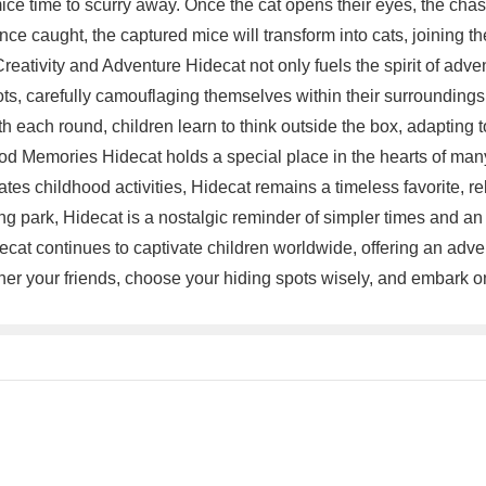
mice time to scurry away. Once the cat opens their eyes, the cha
ce caught, the captured mice will transform into cats, joining t
ativity and Adventure Hidecat not only fuels the spirit of adven
ts, carefully camouflaging themselves within their surroundings
 each round, children learn to think outside the box, adapting t
ood Memories Hidecat holds a special place in the hearts of man
tes childhood activities, Hidecat remains a timeless favorite, rek
 park, Hidecat is a nostalgic reminder of simpler times and an o
decat continues to captivate children worldwide, offering an adv
ther your friends, choose your hiding spots wisely, and embark