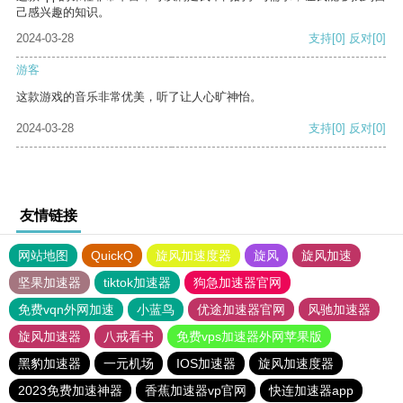
己感兴趣的知识。
2024-03-28
支持
[0]
反对
[0]
游客
这款游戏的音乐非常优美，听了让人心旷神怡。
2024-03-28
支持
[0]
反对
[0]
友情链接
网站地图
QuickQ
旋风加速度器
旋风
旋风加速
坚果加速器
tiktok加速器
狗急加速器官网
免费vqn外网加速
小蓝鸟
优途加速器官网
风驰加速器
旋风加速器
八戒看书
免费vps加速器外网苹果版
黑豹加速器
一元机场
IOS加速器
旋风加速度器
2023免费加速神器
香蕉加速器vp官网
快连加速器app