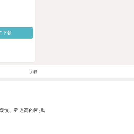
PC下载
排行
缓慢、延迟高的困扰。