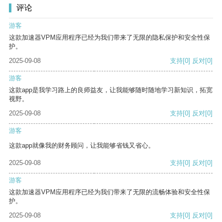
评论
游客
这款加速器VPM应用程序已经为我们带来了无限的隐私保护和安全性保
护。
2025-09-08
支持
[0]
反对
[0]
游客
这款app是我学习路上的良师益友，让我能够随时随地学习新知识，拓宽
视野。
2025-09-08
支持
[0]
反对
[0]
游客
这款app就像我的财务顾问，让我能够省钱又省心。
2025-09-08
支持
[0]
反对
[0]
游客
这款加速器VPM应用程序已经为我们带来了无限的流畅体验和安全性保
护。
2025-09-08
支持
[0]
反对
[0]