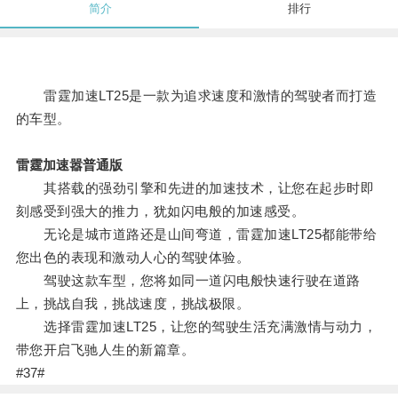
简介
排行
雷霆加速LT25是一款为追求速度和激情的驾驶者而打造
的车型。
雷霆加速嚣普通版
其搭载的强劲引擎和先进的加速技术，让您在起步时即
刻感受到强大的推力，犹如闪电般的加速感受。
无论是城市道路还是山间弯道，雷霆加速LT25都能带给
您出色的表现和激动人心的驾驶体验。
驾驶这款车型，您将如同一道闪电般快速行驶在道路
上，挑战自我，挑战速度，挑战极限。
选择雷霆加速LT25，让您的驾驶生活充满激情与动力，
带您开启飞驰人生的新篇章。
#37#