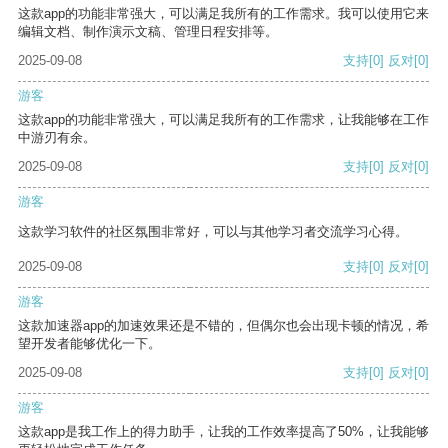
这款app的功能非常强大，可以满足我所有的工作需求。我可以使用它来
编辑文档、制作演示文稿、管理日程安排等。
2025-09-08
支持
[0]
反对
[0]
游客
这款app的功能非常强大，可以满足我所有的工作需求，让我能够在工作
中游刃有余。
2025-09-08
支持
[0]
反对
[0]
游客
这款学习软件的社区氛围非常好，可以与其他学习者交流学习心得。
2025-09-08
支持
[0]
反对
[0]
游客
这款加速器app的加速效果还是不错的，但偶尔也会出现卡顿的情况，希
望开发者能够优化一下。
2025-09-08
支持
[0]
反对
[0]
游客
这款app是我工作上的得力助手，让我的工作效率提高了50%，让我能够