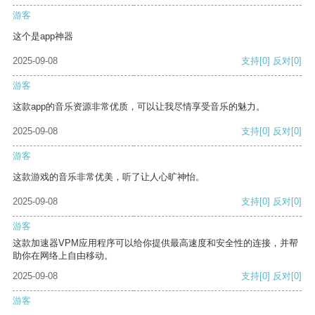
游客
这个是app神器
2025-09-08
支持
[0]
反对
[0]
游客
这款app的音乐资源非常优质，可以让我尽情享受音乐的魅力。
2025-09-08
支持
[0]
反对
[0]
游客
这款游戏的音乐非常优美，听了让人心旷神怡。
2025-09-08
支持
[0]
反对
[0]
游客
这款加速器VPM应用程序可以给你提供最高速度和安全性的连接，并帮
助你在网络上自由移动。
2025-09-08
支持
[0]
反对
[0]
游客