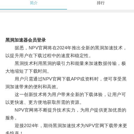
简介
排行
黑洞加速器会员登录
据悉，NPV官网将在2024年推出全新的黑洞加速技术，
以提升用户在下载过程中的速度和稳定性。
黑洞技术利用黑洞的吸引力和能量来加速数据传输，极
大地缩短了下载时间。
用户只需通过NPV官网下载APP或资料时，便可享受黑
洞加速带来的便利和高效。
这一创新技术将为用户带来全新的下载体验，让用户可
以更快速、更方便地获取所需的资源。
NPV官网将不断提升技术实力，为用户提供更加优质的
服务。
迎接2024年，期待黑洞加速技术为NPV官网下载带来更
多惊喜！。