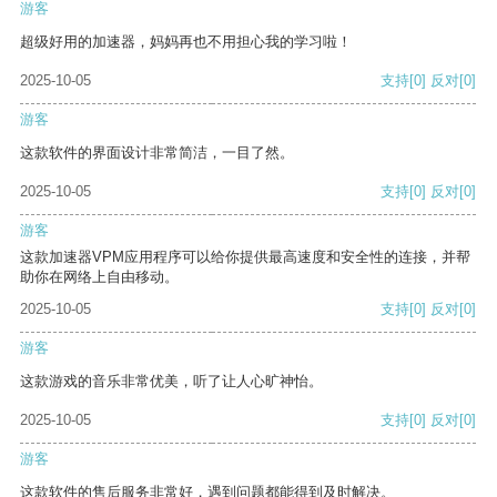
游客
超级好用的加速器，妈妈再也不用担心我的学习啦！
2025-10-05
支持
[0]
反对
[0]
游客
这款软件的界面设计非常简洁，一目了然。
2025-10-05
支持
[0]
反对
[0]
游客
这款加速器VPM应用程序可以给你提供最高速度和安全性的连接，并帮
助你在网络上自由移动。
2025-10-05
支持
[0]
反对
[0]
游客
这款游戏的音乐非常优美，听了让人心旷神怡。
2025-10-05
支持
[0]
反对
[0]
游客
这款软件的售后服务非常好，遇到问题都能得到及时解决。