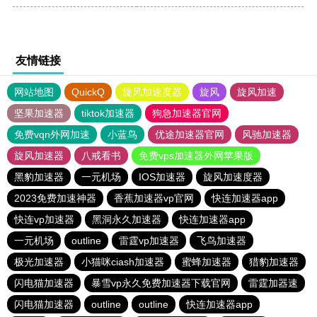
友情链接
网站地图
QuickQ
旋风加速度器
旋风
旋风加速
坚果加速器
tiktok加速器
狗急加速器官网
免费vqn外网加速
小蓝鸟
优途加速器官网
风驰加速器
旋风加速器
八戒看书
免费vps加速器外网苹果版
黑豹加速器
一元机场
IOS加速器
旋风加速度器
2023免费加速神器
香蕉加速器vp官网
快连加速器app
快连vp加速器
黑洞永久加速器
快连加速器app
一元机场
outline
雷霆vp加速器
飞鸟加速器
极光加速器
小猫咪ciash加速器
蜜蜂加速器
猎豹加速器
闪电猫加速器
暴雪vp永久免费加速器下载官网
雷霆加器速
闪电猫加速器
outline
outline
快连加速器app