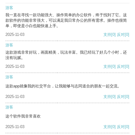
游客
我一直在寻找一款功能强大、操作简单的办公软件，终于找到了它。这
款软件的功能非常强大，可以满足我日常办公的所有需求。操作也很简
单，即使是小白也能快速上手。
2025-11-03
支持
[0]
反对
[0]
游客
这款游戏非常好玩，画面精美，玩法丰富。我已经玩了好几个小时，还
没有玩腻。
2025-11-03
支持
[0]
反对
[0]
游客
这款app就像我的社交平台，让我能够与志同道合的朋友一起交流。
2025-11-03
支持
[0]
反对
[0]
游客
这个软件我非常喜欢
2025-11-03
支持
[0]
反对
[0]