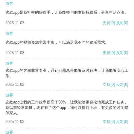
游客
这款app是我社交的好帮手，让我能够与朋友保持联系，分享生活点滴。
2025-11-03
支持
[0]
反对
[0]
游客
这款app的视频资源非常丰富，可以满足我不同的娱乐需求。
2025-11-03
支持
[0]
反对
[0]
游客
这款app的客服非常专业，遇到问题总是能够及时解决，让我能够安心工
作。
2025-11-03
支持
[0]
反对
[0]
游客
这款app让我的工作效率提高了50%，让我能够更轻松地完成工作任务。
我以前经常加班，现在有了这个app，我可以提前下班，有更多的时间陪
伴家人。
2025-11-03
支持
[0]
反对
[0]
游客