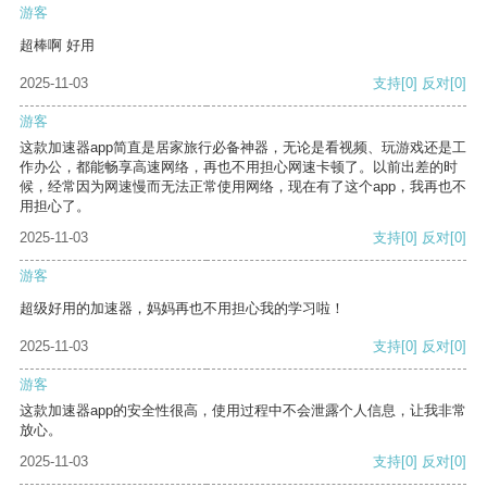
游客
超棒啊 好用
2025-11-03
支持
[0]
反对
[0]
游客
这款加速器app简直是居家旅行必备神器，无论是看视频、玩游戏还是工
作办公，都能畅享高速网络，再也不用担心网速卡顿了。以前出差的时
候，经常因为网速慢而无法正常使用网络，现在有了这个app，我再也不
用担心了。
2025-11-03
支持
[0]
反对
[0]
游客
超级好用的加速器，妈妈再也不用担心我的学习啦！
2025-11-03
支持
[0]
反对
[0]
游客
这款加速器app的安全性很高，使用过程中不会泄露个人信息，让我非常
放心。
2025-11-03
支持
[0]
反对
[0]