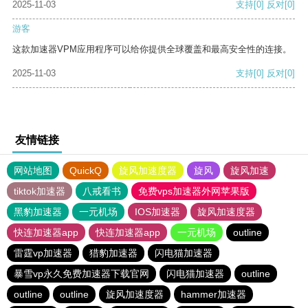
2025-11-03
支持
[0]
反对
[0]
游客
这款加速器VPM应用程序可以给你提供全球覆盖和最高安全性的连接。
2025-11-03
支持
[0]
反对
[0]
友情链接
网站地图
QuickQ
旋风加速度器
旋风
旋风加速
tiktok加速器
八戒看书
免费vps加速器外网苹果版
黑豹加速器
一元机场
IOS加速器
旋风加速度器
快连加速器app
快连加速器app
一元机场
outline
雷霆vp加速器
猎豹加速器
闪电猫加速器
暴雪vp永久免费加速器下载官网
闪电猫加速器
outline
outline
outline
旋风加速度器
hammer加速器